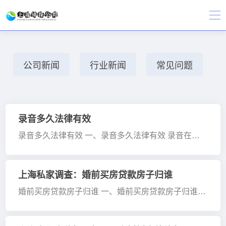
公司新闻
行业新闻
常见问题
录音多久法律有效
录音多久法律有效 一、录音多久法律有效 录音在符
合一定条件下，其有效性不取决于时长，满足合法
性、真实性、关联性要求的录音，不论时长，在相关
法律程序中都可能作为有效证据，证明力由法官综合
上海私家调查：婚前买房贷款房子归谁
判断···
婚前买房贷款房子归谁 一、婚前买房贷款房子归谁
婚前以个人财产支付首付款并在银行贷款，婚后用夫
妻共同财产还贷，不动产登记于首付款支付方名下