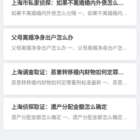
的，离婚时该不动产由双方协议处理。协议不成的，
上海市私家侦探：如果不离婚婚内外债怎么分隔
人民···
如果不离婚婚内外债怎么分隔 一、如果不离婚婚内外
债怎么分隔 婚内外债的分隔并非一概而论，需依据具
体情形来判断。 婚内债务方面： 通常来讲，夫妻共
同债务需由夫妻共同承担。 然而，倘若债···
父母离婚净身出户怎么办
父母离婚净身出户怎么办 一、父母离婚净身出户怎么
办 若父母一方离婚时净身出户，需分情况处理。若系
自愿签订协议净身出户，该协议具法律效力，反悔较
难得到法院支持。但存在欺诈、胁迫情形，可在协议
上海调查取证：恶意转移婚内财物如何定罪量刑标准最新
···
恶意转移婚内财物如何定罪量刑标准最新 一、恶意转
移婚内财物如何定罪量刑标准最新 1.恶意转移婚内财
物，在法律上可能面临两种罪名。 其一为侵占罪，倘
若转移的财物属夫妻共同财产且数额较大，通···
上海侦探取证：遗产分配金额怎么确定
遗产分配金额怎么确定 一、遗产分配金额怎么确定
遗产分配金额由遗嘱、法定继承规则、继承人情况和
遗产实际情况综合确定。 1.遗产范围涵盖动产、不动
产和存款等。当存在遗嘱时，遗嘱规定的分配金···