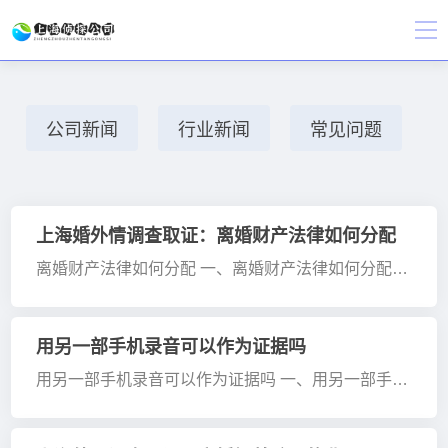
公司新闻
行业新闻
常见问题
上海婚外情调查取证：离婚财产法律如何分配
离婚财产法律如何分配 一、离婚财产法律如何分配
离婚时，夫妻共同财产一般遵循均等分割原则。夫妻
在婚姻关系存续期间所得财产，如工资、奖金、生产
经营收益等，均属共同财产。 首先会区分个人财产···
用另一部手机录音可以作为证据吗
用另一部手机录音可以作为证据吗 一、用另一部手机
录音可以作为证据吗 通常，用另一部手机录音能当证
据，不过得满足条件。 合法获取是前提，不能靠侵害