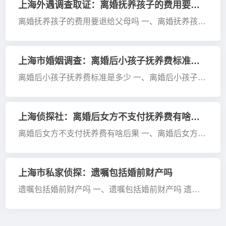
他人权益或违法方式录制，像在他人私密处偷装···
上海外遇调查取证：离婚抚养孩子的费用要退给父母吗
离婚抚养孩子的费用要退给父母吗 一、离婚抚养孩子
的费用要退给父母吗 离婚时抚养孩子的费用一般无需
退给父母。抚养费是父母双方对未成年子女应尽的抚
养义务的体现。 从法律角度看，抚养子女是父母···
上海市婚姻调查：离婚后小孩子抚养费标准是多少
离婚后小孩子抚养费标准是多少 一、离婚后小孩子抚
养费标准是多少 离婚后，小孩子抚养费标准一般根据
子女的实际需要、父母双方的负担能力和当地的实际
生活水平确定。①有固定收入的，抚养费一般可按其
上海侦探社：离婚后女方不支付抚养费有啥后果
···
离婚后女方不支付抚养费有啥后果 一、离婚后女方不
支付抚养费有啥后果 若离婚后女方不支付抚养费，首
先，男方作为抚养孩子的一方，有权向法院起诉要求
女方支付。法院判决后，若女方仍拒不支付，男方可
上海市私家侦探：遗嘱包括婚前财产吗
···
遗嘱包括婚前财产吗 一、遗嘱包括婚前财产吗 遗嘱
可以包括婚前财产。 婚前财产属于个人合法财产，立
遗嘱人有权对其进行处分。遗嘱是遗嘱人对自己财产
在死后进行安排的意思表示。只要遗嘱是遗嘱人真实